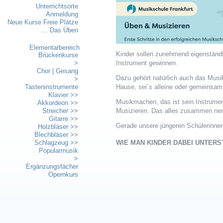
Unterrichtsorte
Anmeldung
Neue Kurse Freie Plätze
... Das Üben
Elementarbereich
Kinder sollen zunehmend eigenständ
Brückenkurse
>
Instrument gewinnen.
Chor | Gesang
Dazu gehört natürlich auch das Musi
>
Tasteninstrumente
Hause, sei´s alleine oder gemeinsam
Klavier >>
Musikmachen, das ist sein Instrumen
Akkordeon >>
Streicher >>
Musizieren. Das alles zusammen nen
Gitarre >>
Gerade unsere jüngeren Schülerinnen
Holzbläser >>
Blechbläser >>
WIE MAN
KINDER DABEI UNTER
Schlagzeug >>
Popularmusik
>
Ergänzungsfächer
Opernkurs